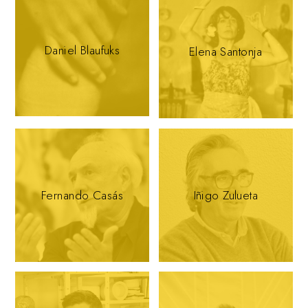
Daniel Blaufuks
Elena Santonja
Fernando Casás
Iñigo Zulueta