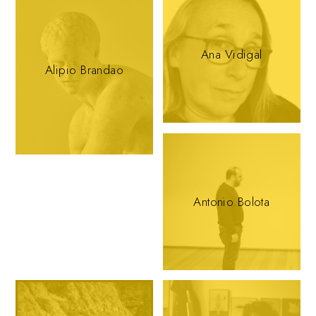
Ana Vidigal
Alipio Brandao
Antonio Bolota