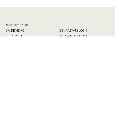
Apartamentos
0A DEVESAS I
2B MASSARELOS II
0B DEVESAS II
2C MASSARELOS III
0C SÉ
2D Miragaia I
1A AFURADA
2E MIRAGAIA II
1B SANTO ANTONIO VAL DE
3A BANDEIRA I
PIEDADE
3B BANDEIRA II
1C CARVALHINHO
3C FERVENZA I
2A MASSARELOS I
3D FERVENZA II
Áreas comuns
Livro de visitas
Funcionamento
Imprensa
Reservas
Contacto
Tarifas
Politica de
Ofertas
Privacidade e Dados
Coleção
Pessoais