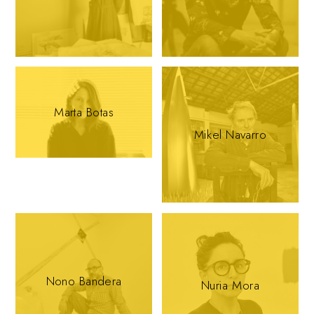
Marta Botas
Mikel Navarro
Nono Bandera
Nuria Mora