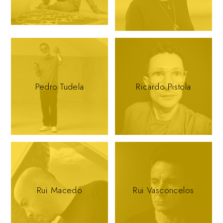
Pedro Tudela
Ricardo Pistola
Rui Macedo
Rui Vasconcelos