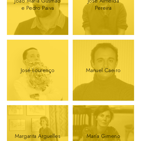
João Maria Gusmão
José Almeida
e Pedro Paiva
Pereira
José Lourenço
Manuel Caeiro
Margarita Arguelles
María Gimeno