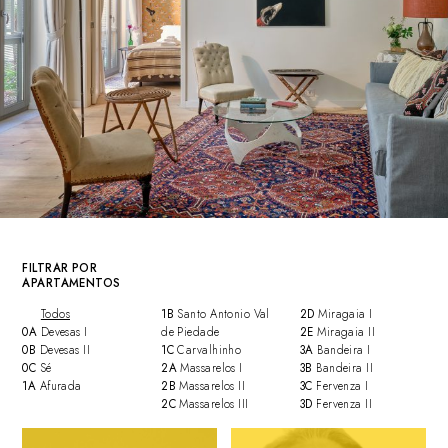
FILTRAR POR
APARTAMENTOS
Todos
1B
Santo Antonio Val
2D
Miragaia I
0A
Devesas I
de Piedade
2E
Miragaia II
0B
Devesas II
1C
Carvalhinho
3A
Bandeira I
0C
Sé
2A
Massarelos I
3B
Bandeira II
1A
Afurada
2B
Massarelos II
3C
Fervenza I
2C
Massarelos III
3D
Fervenza II