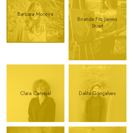
Barbara Moreira
Brianda Fitz James
Stuart
Clara Carvajal
Dalila Gonçalves