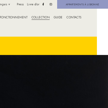
ançais
Press
Livre d’or
APPARTEMENTS À LISBONNE
FONCTIONNEMENT
COLLECTION
GUIDE
CONTACTS