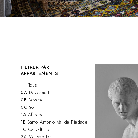
FILTRER PAR
APPARTEMENTS
Tous
0A
Devesas I
0B
Devesas II
0C
Sé
1A
Afurada
1B
Santo Antonio Val de Piedade
1C
Carvalhino
2A
Massarelos I