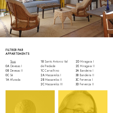
FILTRER PAR
APPARTEMENTS
Tous
1B
Santo Antonio Val
2D
Miragaia I
0A
Devesas I
de Piedade
2E
Miragaia II
0B
Devesas II
1C
Carvalhino
3A
Bandeira I
0C
Sé
2A
Massarelos I
3B
Bandeira II
1A
Afurada
2B
Massarelos II
3C
Fervenza I
2C
Massarelos III
3D
Fervenza II