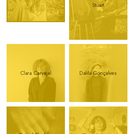
Stuart
Clara Carvajal
Dalila Gonçalves