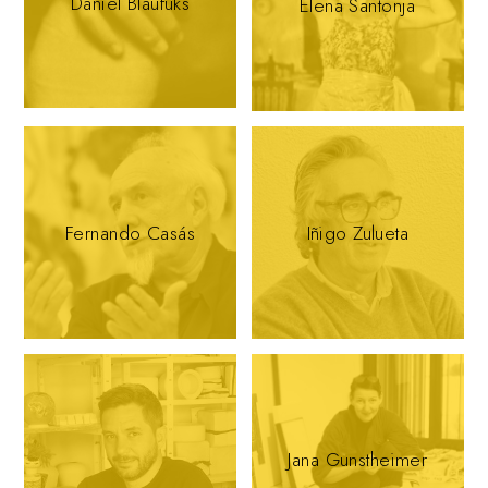
Daniel Blaufuks
Elena Santonja
Fernando Casás
Iñigo Zulueta
Jana Gunstheimer