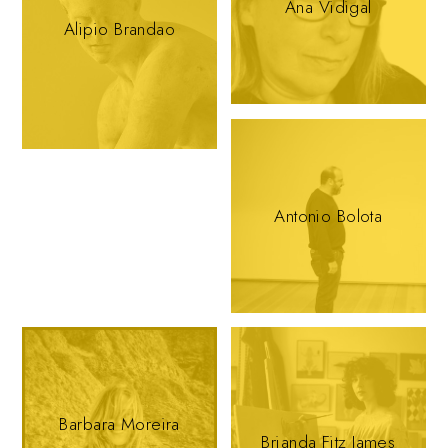
Ana Vidigal
Alipio Brandao
Antonio Bolota
Barbara Moreira
Brianda Fitz James