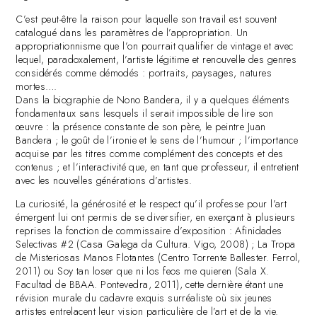
C’est peut-être la raison pour laquelle son travail est souvent
catalogué dans les paramètres de l’appropriation. Un
appropriationnisme que l’on pourrait qualifier de vintage et avec
lequel, paradoxalement, l’artiste légitime et renouvelle des genres
considérés comme démodés : portraits, paysages, natures
mortes….
Dans la biographie de Nono Bandera, il y a quelques éléments
fondamentaux sans lesquels il serait impossible de lire son
œuvre : la présence constante de son père, le peintre Juan
Bandera ; le goût de l’ironie et le sens de l’humour ; l’importance
acquise par les titres comme complément des concepts et des
contenus ; et l’interactivité que, en tant que professeur, il entretient
avec les nouvelles générations d’artistes.
La curiosité, la générosité et le respect qu’il professe pour l’art
émergent lui ont permis de se diversifier, en exerçant à plusieurs
reprises la fonction de commissaire d’exposition : Afinidades
Selectivas #2 (Casa Galega da Cultura. Vigo, 2008) ; La Tropa
de Misteriosas Manos Flotantes (Centro Torrente Ballester. Ferrol,
2011) ou Soy tan loser que ni los feos me quieren (Sala X.
Facultad de BBAA. Pontevedra, 2011), cette dernière étant une
révision murale du cadavre exquis surréaliste où six jeunes
artistes entrelacent leur vision particulière de l’art et de la vie.