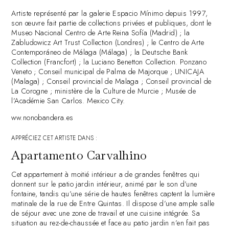
Artiste représenté par la galerie Espacio Mínimo depuis 1997,
son œuvre fait partie de collections privées et publiques, dont le
Museo Nacional Centro de Arte Reina Sofía (Madrid) ; la
Zabludowicz Art Trust Collection (Londres) ; le Centro de Arte
Contemporáneo de Málaga (Málaga) ; la Deutsche Bank
Collection (Francfort) ; la Luciano Benetton Collection. Ponzano
Veneto ; Conseil municipal de Palma de Majorque ; UNICAJA
(Malaga) ; Conseil provincial de Malaga ; Conseil provincial de
La Corogne ; ministère de la Culture de Murcie ; Musée de
l’Académie San Carlos. Mexico City.
ww.nonobandera.es
APPRÉCIEZ CET ARTISTE DANS :
Apartamento Carvalhino
Cet appartement à moitié intérieur a de grandes fenêtres qui
donnent sur le patio jardin intérieur, animé par le son d’une
fontaine, tandis qu’une série de hautes fenêtres captent la lumière
matinale de la rue de Entre Quintas. Il dispose d’une ample salle
de séjour avec une zone de travail et une cuisine intégrée. Sa
situation au rez-de-chaussée et face au patio jardin n’en fait pas