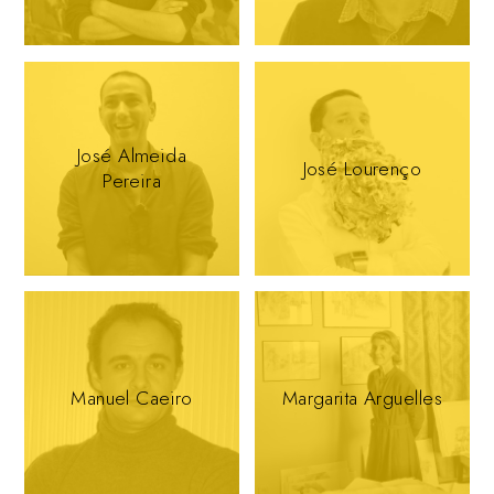
José Almeida
José Lourenço
Pereira
Manuel Caeiro
Margarita Arguelles