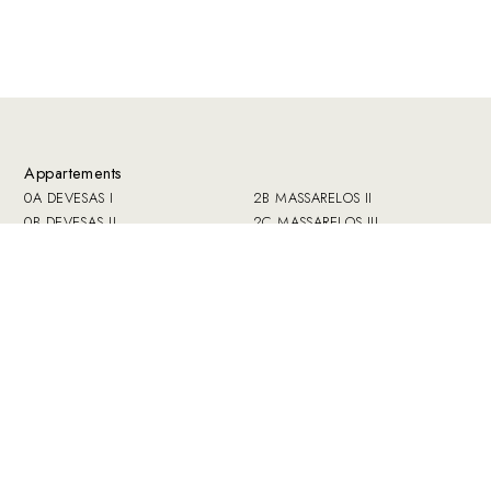
Appartements
0A DEVESAS I
2B MASSARELOS II
0B DEVESAS II
2C MASSARELOS III
0C SÉ
2D Miragaia I
1A AFURADA
2E MIRAGAIA II
1B SANTO ANTONIO VAL DE
3A BANDEIRA I
PIEDADE
3B BANDEIRA II
1C CARVALHINO
3C FERVENZA I
2A MASSARELOS I
3D FERVENZA II
Espaces communs
Livre d'or
Fonctionnement
Press
Réserver
Contacts