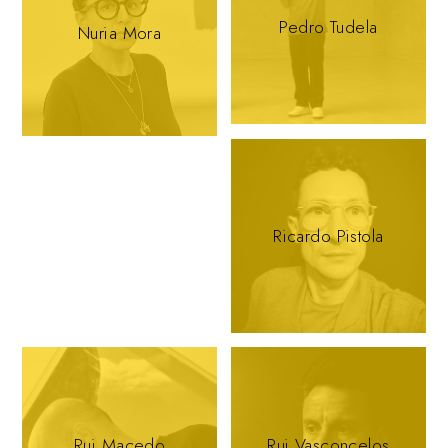
Pedro Tudela
Nuria Mora
Ricardo Pistola
Rui Macedo
Rui Vasconcelos