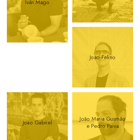
Iván Mago
Joao Felino
João Maria Gusmão
Joao Gabriel
e Pedro Paiva