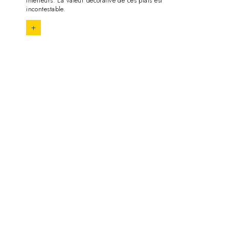
intérieurs. La valeur décorative de ces plats est
incontestable.
+