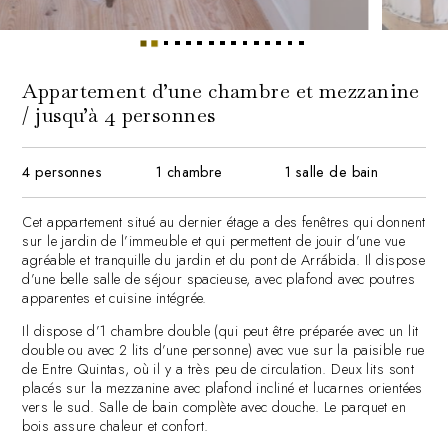
2
1
3
4
5
6
7
8
9
10
11
12
13
14
15
Appartement d’une chambre et mezzanine
/ jusqu’à 4 personnes
4 personnes
1 chambre
1 salle de bain
Cet appartement situé au dernier étage a des fenêtres qui donnent
sur le jardin de l’immeuble et qui permettent de jouir d’une vue
agréable et tranquille du jardin et du pont de Arrábida. Il dispose
d’une belle salle de séjour spacieuse, avec plafond avec poutres
apparentes et cuisine intégrée.
Il dispose d’1 chambre double (qui peut être préparée avec un lit
double ou avec 2 lits d’une personne) avec vue sur la paisible rue
de Entre Quintas, où il y a très peu de circulation. Deux lits sont
placés sur la mezzanine avec plafond incliné et lucarnes orientées
vers le sud. Salle de bain complète avec douche. Le parquet en
bois assure chaleur et confort.