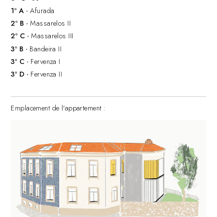
1º A ·
Afurada
2º B ·
Massarelos II
2º C ·
Massarelos III
3º B ·
Bandeira II
3º C ·
Fervenza I
3º D ·
Fervenza II
Emplacement de l'appartement :