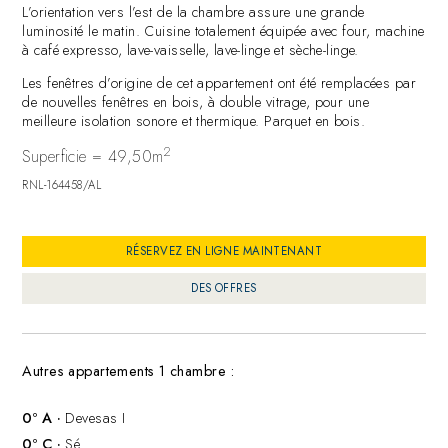
L’orientation vers l’est de la chambre assure une grande
luminosité le matin. Cuisine totalement équipée avec four, machine
à café expresso, lave-vaisselle, lave-linge et sèche-linge.
Les fenêtres d’origine de cet appartement ont été remplacées par
de nouvelles fenêtres en bois, à double vitrage, pour une
meilleure isolation sonore et thermique. Parquet en bois.
2
Superficie = 49,50m
RNL-164458/AL
RÉSERVEZ EN LIGNE MAINTENANT
DES OFFRES
Autres appartements 1 chambre :
0º A ·
Devesas I
0º C ·
Sé