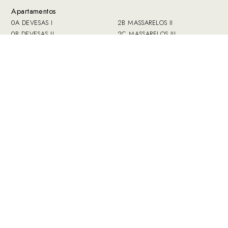
Apartamentos
0A DEVESAS I
2B MASSARELOS II
0B DEVESAS II
2C MASSARELOS III
0C SÉ
2D MIRAGAIA I
1A AFURADA
2E MIRAGAIA II
1B SANTO ANTONIO VAL DE
3A BANDEIRA I
PIEDADE
3B BANDEIRA II
1C CARVALHINO
3C FERVENZA I
2A MASSARELOS I
3D FERVENZA II
Zonas Comunes
Libro de visitas
Funcionamiento
Prensa
Reservas
Contacto
Precio
Política de
Ofertas
privacidad y datos
Colección
Libro de
Guía
reclamaciones
Visita nuestros otros alojamientos