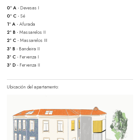
0º A ·
Devesas I
0º C ·
Sé
1º A ·
Afurada
2º B ·
Massarelos II
2º C ·
Massarelos III
3º B ·
Bandeira II
3º C ·
Fervenza I
3º D ·
Fervenza II
Ubicación del apartamento: