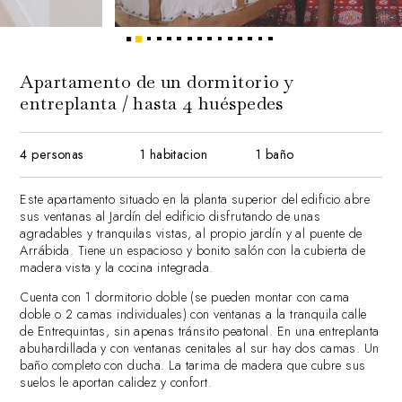
2
1
3
4
5
6
7
8
9
10
11
12
13
14
15
Apartamento de un dormitorio y
entreplanta / hasta 4 huéspedes
4 personas
1 habitacion
1 baño
Este apartamento situado en la planta superior del edificio abre
sus ventanas al Jardín del edificio disfrutando de unas
agradables y tranquilas vistas, al propio jardín y al puente de
Arrábida. Tiene un espacioso y bonito salón con la cubierta de
madera vista y la cocina integrada.
Cuenta con 1 dormitorio doble (se pueden montar con cama
doble o 2 camas individuales) con ventanas a la tranquila calle
de Entrequintas, sin apenas tránsito peatonal. En una entreplanta
abuhardillada y con ventanas cenitales al sur hay dos camas. Un
baño completo con ducha. La tarima de madera que cubre sus
suelos le aportan calidez y confort.