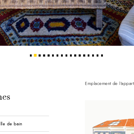
2
1
3
4
5
6
7
8
9
10
11
12
13
14
15
16
17
Emplacement de l'appar
nes
alle de bain