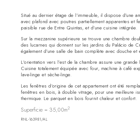
Situé au dernier étage de l’immeuble, il dispose d’une am
avec plafond avec poutres partiellement apparentes et f
paisible rue de Entre Quintas, et d’une cuisine intégrée.
Sur la mezzanine supérieure se trouve une chambre doubl
des lucarnes qui donnent sur les jardins du Palácio de Cri
également d’une salle de bain complète avec douche et é
L’orientation vers l’est de la chambre assure une grande l
Cuisine totalement équipée avec four, machine à café exp
lave-linge et sèche-linge.
Les fenêtres d’origine de cet appartement ont été rempl
fenêtres en bois, à double vitrage, pour une meilleure is
thermique. Le parquet en bois fournit chaleur et confort.
2
Superficie = 35,00m
RNL-163981/AL