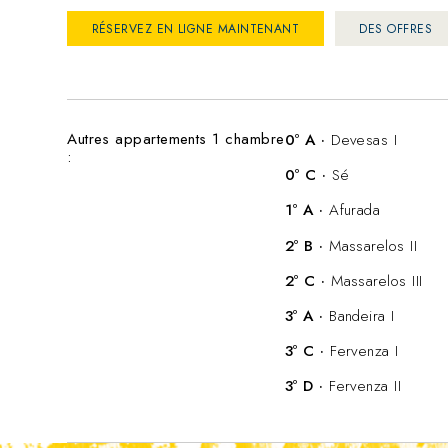
RÉSERVEZ EN LIGNE MAINTENANT
DES OFFRES
Autres appartements 1 chambre
0º A ·
Devesas I
:
0º C ·
Sé
1º A ·
Afurada
2º B ·
Massarelos II
2º C ·
Massarelos III
3º A ·
Bandeira I
3º C ·
Fervenza I
3º D ·
Fervenza II