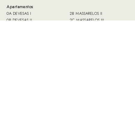
Apartamentos
0A DEVESAS I
2B MASSARELOS II
0B DEVESAS II
2C MASSARELOS III
0C SÉ
2D MIRAGAIA I
1A AFURADA
2E MIRAGAIA II
1B SANTO ANTONIO VAL DE
3A BANDEIRA I
PIEDADE
3B BANDEIRA II
1C CARVALHINO
3C FERVENZA I
2A MASSARELOS I
3D FERVENZA II
Zonas Comunes
Libro de visitas
Funcionamiento
Prensa
Reservas
Contacto
Precio
Política de
Ofertas
privacidad y datos
Colección
Libro de
Guía
reclamaciones
Visita nuestros otros alojamientos