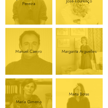
José Lourenço
Pereira
Manuel Caeiro
Margarita Arguelles
Marta Botas
María Gimeno