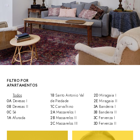
FILTRO POR
APARTAMENTOS
Todos
1B
Santo Antonio Val
2D
Miragaia I
0A
Devesas I
de Piedade
2E
Miragaia II
0B
Devesas II
1C
Carvalhino
3A
Bandeira I
0C
Sé
2A
Massarelos I
3B
Bandeira II
1A
Afurada
2B
Massarelos II
3C
Fervenza I
2C
Massarelos III
3D
Fervenza II