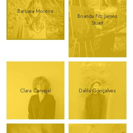
Barbara Moreira
Brianda Fitz James
Stuart
Clara Carvajal
Dalila Gonçalves