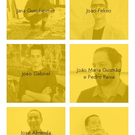
Jana Gunstheimer
Joao Felino
João Maria Gusmão
Joao Gabriel
e Pedro Paiva
José Almeida