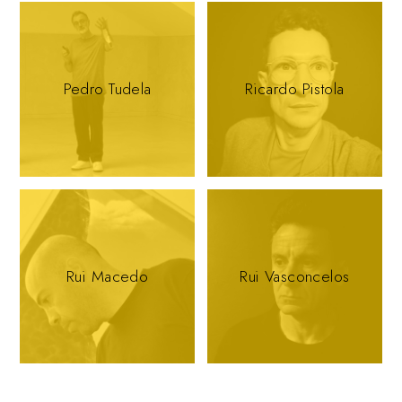
Pedro Tudela
Ricardo Pistola
Rui Macedo
Rui Vasconcelos