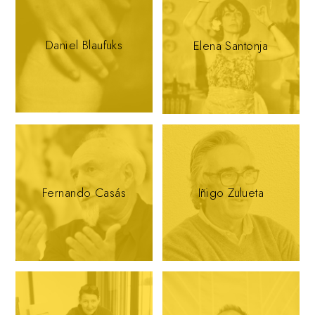
Daniel Blaufuks
Elena Santonja
Fernando Casás
Iñigo Zulueta