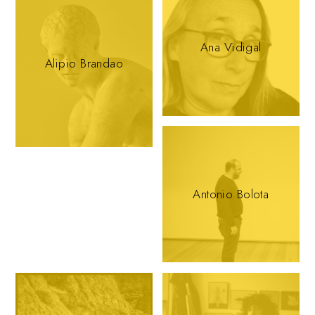
Ana Vidigal
Alipio Brandao
Antonio Bolota