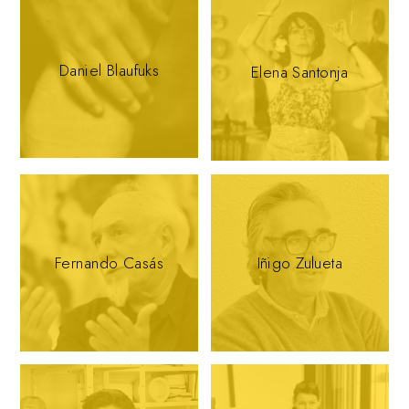
Daniel Blaufuks
Elena Santonja
Fernando Casás
Iñigo Zulueta