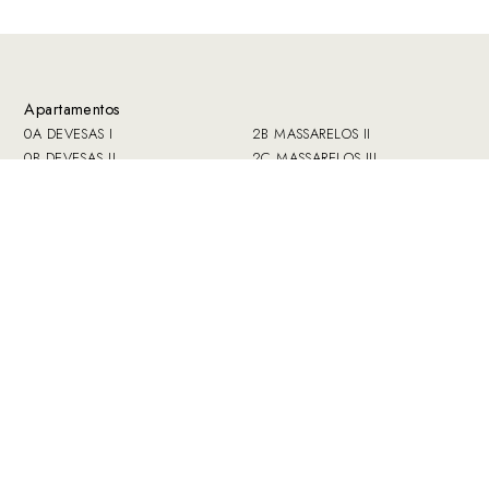
Apartamentos
0A DEVESAS I
2B MASSARELOS II
0B DEVESAS II
2C MASSARELOS III
0C SÉ
2D MIRAGAIA I
1A AFURADA
2E MIRAGAIA II
1B SANTO ANTONIO VAL DE
3A BANDEIRA I
PIEDADE
3B BANDEIRA II
1C CARVALHINO
3C FERVENZA I
2A MASSARELOS I
3D FERVENZA II
Zonas Comunes
Libro de visitas
Funcionamiento
Prensa
Reservas
Contacto
Precio
Política de
Ofertas
privacidad y datos