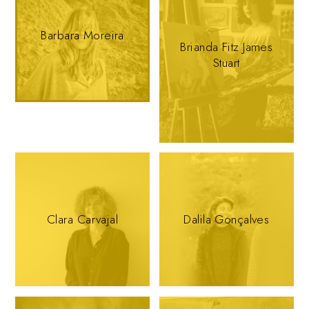
Barbara Moreira
Brianda Fitz James
Stuart
Clara Carvajal
Dalila Gonçalves