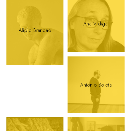
Ana Vidigal
Alipio Brandao
Antonio Bolota