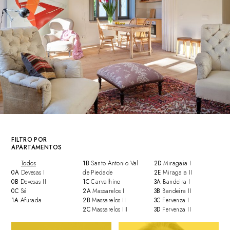
FILTRO POR
APARTAMENTOS
Todos
1B
Santo Antonio Val
2D
Miragaia I
0A
Devesas I
de Piedade
2E
Miragaia II
0B
Devesas II
1C
Carvalhino
3A
Bandeira I
0C
Sé
2A
Massarelos I
3B
Bandeira II
1A
Afurada
2B
Massarelos II
3C
Fervenza I
2C
Massarelos III
3D
Fervenza II