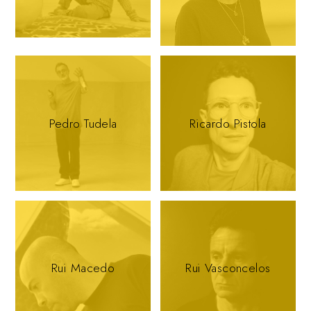
Pedro Tudela
Ricardo Pistola
Rui Macedo
Rui Vasconcelos