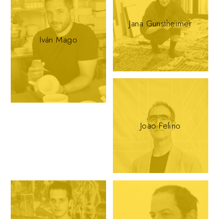
Jana Gunstheimer
Iván Mago
Joao Felino