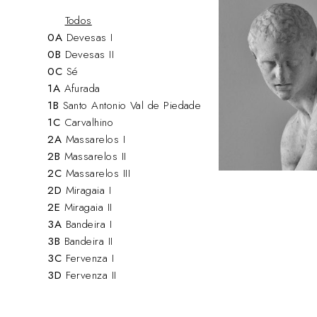
Todos
0A
Devesas I
0B
Devesas II
0C
Sé
1A
Afurada
1B
Santo Antonio Val de Piedade
1C
Carvalhino
2A
Massarelos I
2B
Massarelos II
2C
Massarelos III
2D
Miragaia I
2E
Miragaia II
3A
Bandeira I
3B
Bandeira II
3C
Fervenza I
3D
Fervenza II