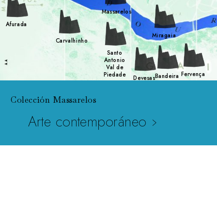
Massarelos
Afurada
Miragaia
Carvalhinho
Santo
Antonio
Val de
Fervença
Piedade
Bandeira
Devesas
Colección Massarelos
Arte contemporáneo