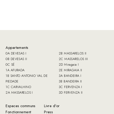
Appartements
0A DEVESAS I
2B MASSARELOS II
0B DEVESAS II
2C MASSARELOS III
0C SÉ
2D Miragaia I
1A AFURADA
2E MIRAGAIA II
1B SANTO ANTONIO VAL DE
3A BANDEIRA I
PIEDADE
3B BANDEIRA II
1C CARVALHINO
3C FERVENZA I
2A MASSARELOS I
3D FERVENZA II
Espaces communs
Livre d'or
Fonctionnement
Press