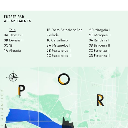
FILTRER PAR
APPARTEMENTS
Tous
1B
Santo Antonio Val de
2D
Miragaia I
0A
Devesas I
Piedade
2E
Miragaia II
0B
Devesas II
1C
Carvalhino
3A
Bandeira I
0C
Sé
2A
Massarelos I
3B
Bandeira II
1A
Afurada
2B
Massarelos II
3C
Fervenza I
2C
Massarelos III
3D
Fervenza II