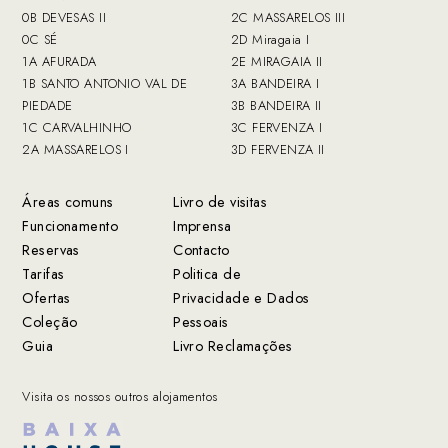
0B DEVESAS II
2C MASSARELOS III
0C SÉ
2D Miragaia I
1A AFURADA
2E MIRAGAIA II
1B SANTO ANTONIO VAL DE
3A BANDEIRA I
PIEDADE
3B BANDEIRA II
1C CARVALHINHO
3C FERVENZA I
2A MASSARELOS I
3D FERVENZA II
Áreas comuns
Livro de visitas
Funcionamento
Imprensa
Reservas
Contacto
Tarifas
Politica de
Ofertas
Privacidade e Dados
Coleção
Pessoais
Guia
Livro Reclamações
Visita os nossos outros alojamentos