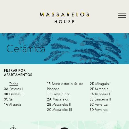
Cerâmica
FILTRAR POR
APARTAMENTOS
Todos
1B
Santo Antonio Val de
2D
Miragaia I
0A
Devesas I
Piedade
2E
Miragaia II
0B
Devesas II
1C
Carvalhinho
3A
Bandeira I
0C
Sé
2A
Massarelos I
3B
Bandeira II
1A
Afurada
2B
Massarelos II
3C
Fervenza I
2C
Massarelos III
3D
Fervenza II