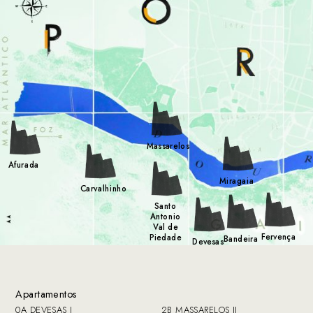
Massarelos
Afurada
Miragaia
Carvalhinho
Santo
Antonio
Val de
Fervença
Piedade
Bandeira
Devesas
Apartamentos
0A DEVESAS I
2B MASSARELOS II