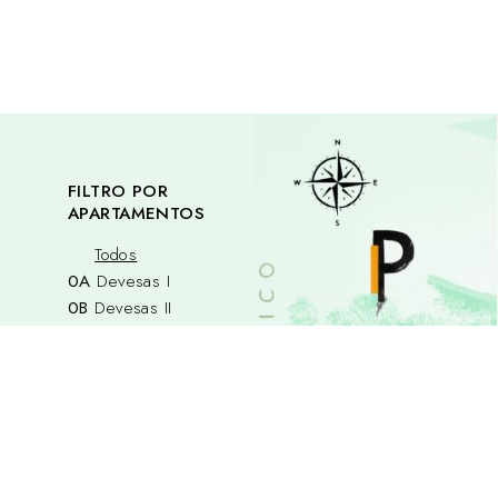
FILTRO POR
APARTAMENTOS
Todos
0A
Devesas I
0B
Devesas II
0C
Sé
1A
Afurada
1B
Santo Antonio Val
de Piedade
1C
Carvalhino
2A
Massarelos I
2B
Massarelos II