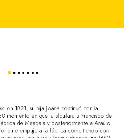
1
2
3
4
5
6
7
si en 1821, su hija Joana continuó con la
30 momento en que la alquilará a Francisco de
ábrica de Miragaia y posteriormente a Araújo
portante empuje a la fábrica compitiendo con
o en gres, azulejos y tejas vidriadas. En 1852