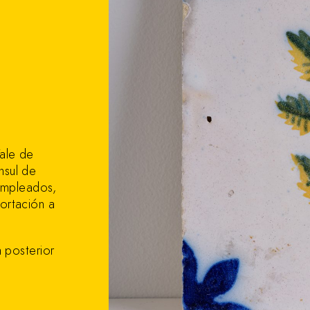
ale de
nsul de
empleados,
ortación a
a posterior