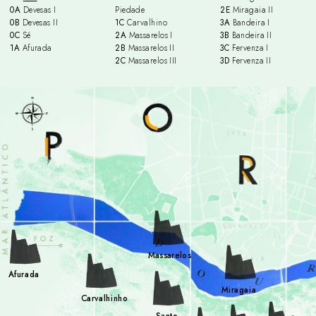
0A
Devesas I
Piedade
2E
Miragaia II
0B
Devesas II
1C
Carvalhino
3A
Bandeira I
0C
Sé
2A
Massarelos I
3B
Bandeira II
1A
Afurada
2B
Massarelos II
3C
Fervenza I
2C
Massarelos III
3D
Fervenza II
Massarelos
Afurada
Miragaia
Carvalhinho
Santo