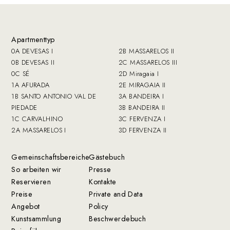
Apartmenttyp
0A DEVESAS I
2B MASSARELOS II
0B DEVESAS II
2C MASSARELOS III
0C SÉ
2D Miragaia I
1A AFURADA
2E MIRAGAIA II
1B SANTO ANTONIO VAL DE
3A BANDEIRA I
PIEDADE
3B BANDEIRA II
1C CARVALHINO
3C FERVENZA I
2A MASSARELOS I
3D FERVENZA II
Gemeinschaftsbereiche
Gästebuch
So arbeiten wir
Presse
Reservieren
Kontakte
Preise
Private and Data
Angebot
Policy
Kunstsammlung
Beschwerdebuch