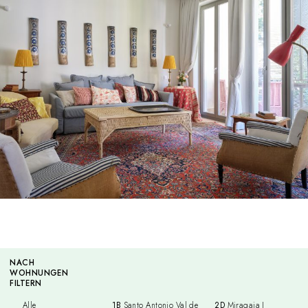
NACH
WOHNUNGEN
FILTERN
Alle
1B
Santo Antonio Val de
2D
Miragaia I