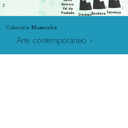
Antonio
Val de
Fervença
Piedade
Bandeira
Devesas
Colección Massarelos
Arte contemporáneo