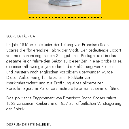
1
2
3
4
5
6
7
8
9
10
11
12
13
14
15
16
17
18
19
20
21
22
23
24
SOBRE LA FÁBRICA
Im Jahr 1815 war sie unter der Leitung von Francisco Rocha
Soares die florierendste Fabrik der Stadt. Der bedeutende Export
von modischem englischem Steingut nach Portugal und in das
gesamte Reich führte den Sektor zu dieser Zeit in eine große Krise,
die innerhalb weniger Jahre durch die Einführung von Formen
und Mustern nach englischen Vorbildern überwunden wurde.
Dieser Aufschwung führte zu einer Rückkehr zur
Marktführerschaft und zur Eröffnung eines allgemeinen
Porzellanlagers in Porto, das mehrere Fabriken zusammenführte.
Das politische Engagement von Francisco Rocha Soares führte
1852 zu seinem Konkurs und 1857 zur öffentlichen Versteigerung
der Fabrik.
DISFRUTA DE ESTE TALLER EN: