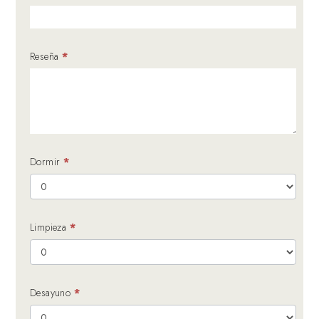
Reseña
*
Dormir
*
Limpieza
*
Desayuno
*