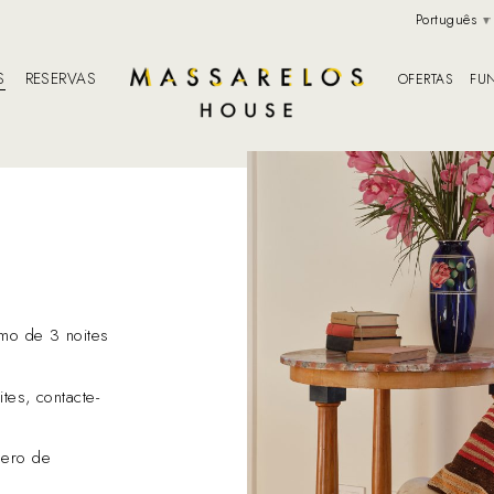
Português
S
RESERVAS
OFERTAS
FU
imo de 3 noites
tes, contacte-
mero de